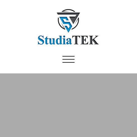
Avaa/sulje
valikko